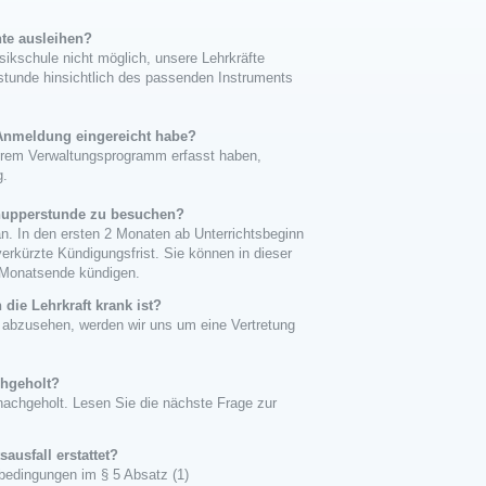
te ausleihen?
sikschule nicht möglich, unsere Lehrkräfte
sstunde hinsichtlich des passenden Instruments
Anmeldung eingereicht habe?
erem Verwaltungsprogramm erfasst haben,
g.
hnupperstunde zu besuchen?
n. In den ersten 2 Monaten ab Unterrichtsbeginn
erkürzte Kündigungsfrist. Sie können in dieser
 Monatsende kündigen.
 die Lehrkraft krank ist?
t abzusehen, werden wir uns um eine Vertretung
chgeholt?
nachgeholt. Lesen Sie die nächste Frage zur
usfall erstattet?
bedingungen im § 5 Absatz (1)