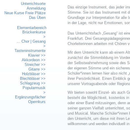
Unterrichtsorte
Das einzige Instrument, das jeder im
Anmeldung
Stimme. Sie ist das Instrument mit 
Neue Kurse Freie Plätze
Das Üben
Grundlage zur Interpretation für alle
in der Lage, nicht nur Emotionen, son
Elementarbereich
Brückenkurse
Das Unterrichtsfach „Gesang“ ist ei
>
Frankfurt. Drei Gesangspädagoginnen
... Chor | Gesang
Chorleiterinnen arbeiten mit Chören v
>
Tasteninstrumente
Mit dem Unterricht kann ab einem Al
Klavier >>
zunächst die Stimmbildung im Vorderg
Akkordeon >>
der Selbstwahrnehmung sowie des S
Streicher >>
der eigenen Stimme und ein sicheres
Gitarre >>
Schüler*innen lernen hier also nicht 
Holzbläser >>
Blechbläser >>
ihrer Persönlichkeit. Einen Einblick
Schlagzeug >>
unserer Vortragsabende oder Regiona
Popularmusik
>
Wir bieten sowohl Einzel- als auch G
Ergänzungsfächer
besteht die Möglichkeit, kostenlos 
Opernkurs
oder einer Band mitzusingen, denn a
seiner ganzen Vielfalt unterrichtet,
und Musical. Manche Schüler*innen b
den Unterricht, um diese mit ihren L
willkommen und werden individuell i