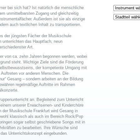
mer bei sich hat? Ist natürlich die menschliche
dem unmittelbarsten Zugang und gleichzeitig
 Instrumentalfächer. Außerdem ist sie als einzige
dern auch textlichen Inhalt zu transportieren.
nes der jüngsten Fächer der Musikschule
 unterrichten das Hauptfach, neun
erschiedenster Art.
ter von ca. zehn Jahren begonnen werden, wobei
rund steht. Wichtige Ziele sind die Förderung
elbstbewusstseins, der kompetente Umgang mit
 Auftreten vor anderen Menschen. Die
„nur“ Gesang – sondern arbeiten an der Bildung
 gewähren regelmäßige Auftritte im Rahmen
lkonzerte.
ruppenunterricht an. Begleitend zum Unterricht
in einem unserer Erwachsenen- und Kinderchöre
n der Musikschule Frankfurt wird Gesang in
 sowohl klassisch als auch im Bereich Rock/Pop
ringen sogar selbst geschriebene Songs mit in
ehrkräften zu bearbeiten. Ihre Wünsche sind
n das Unterrichtskonzept eingebunden.