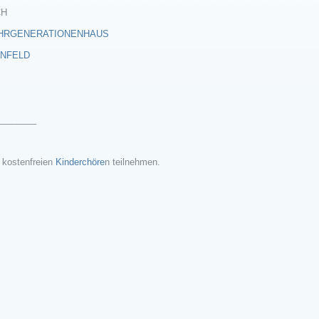
CH
EHRGENERATIONENHAUS
INFELD
________
 kostenfreien
Kinderchöre
n teilnehmen.