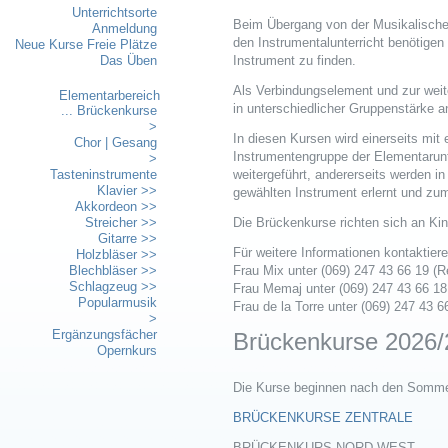
Unterrichtsorte
Beim Übergang von der Musikalische
Anmeldung
den Instrumentalunterricht benötigen
Neue Kurse Freie Plätze
Das Üben
Instrument zu finden.
Als Verbindungselement und zur weit
Elementarbereich
in unterschiedlicher Gruppenstärke a
... Brückenkurse
>
In diesen Kursen wird einerseits mit 
Chor | Gesang
Instrumentengruppe der Elementarunt
>
Tasteninstrumente
weitergeführt, andererseits werden in
Klavier >>
gewählten Instrument erlernt und zu
Akkordeon >>
Streicher >>
Die Brückenkurse richten sich an Kin
Gitarre >>
Für weitere Informationen kontaktiere
Holzbläser >>
Blechbläser >>
Frau Mix unter (069) 247 43 66 19 (R
Schlagzeug >>
Frau Memaj unter (069) 247 43 66 18
Popularmusik
Frau de la Torre unter (069) 247 43 
>
Ergänzungsfächer
Brückenkurse 2026
Opernkurs
Die Kurse beginnen nach den Sommer
BRÜCKENKURSE ZENTRALE
BRÜCKENKURS NORD-WEST